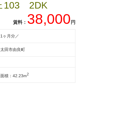
103 2DK
38,000
賃料：
円
1ヶ月分／
県太田市由良町
2
積：42.23m