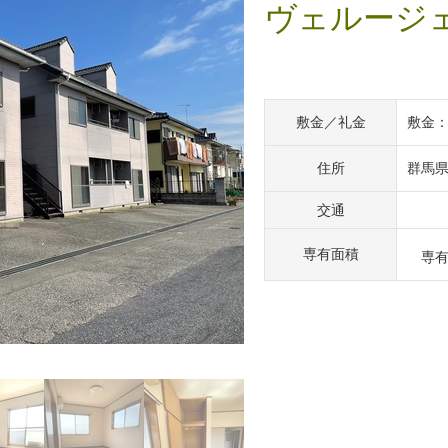
ヴェルージェ
敷金／礼金
敷金：
住所
群馬
交通
専有面積
専有面
。