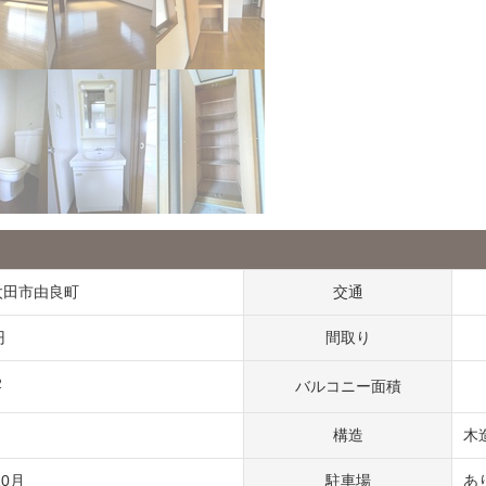
太田市由良町
交通
円
間取り
2
バルコニー面積
ト
構造
木
10月
駐車場
あ