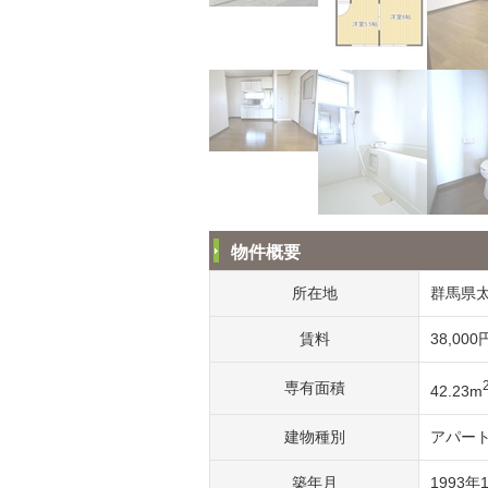
物件概要
所在地
群馬県
賃料
38,000
専有面積
42.23m
建物種別
アパー
築年月
1993年